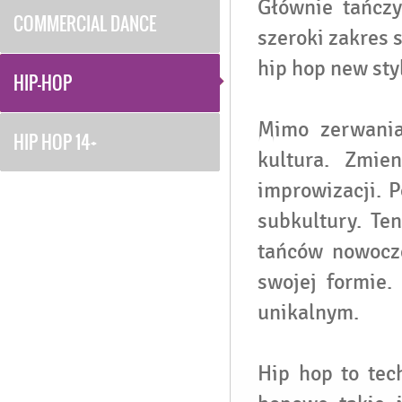
Głównie tańcz
COMMERCIAL DANCE
szeroki zakres 
hip hop new styl
HIP-HOP
Mimo zerwania
HIP HOP 14+
kultura. Zmien
improwizacji. 
subkultury. Ten
tańców nowocze
swojej formie.
unikalnym.
Hip hop to tec