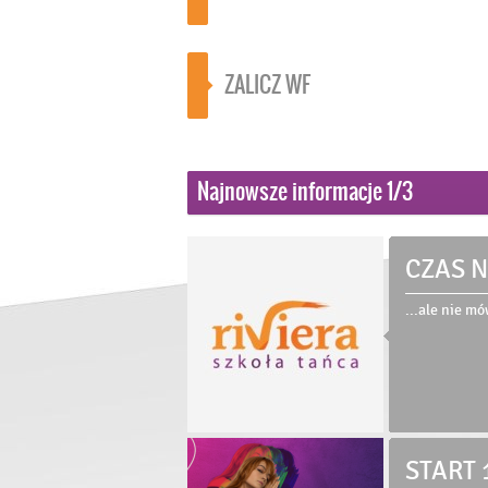
ZALICZ WF
Najnowsze informacje
1
/3
CZAS N
Dodano: 23.
...ale nie m
START 