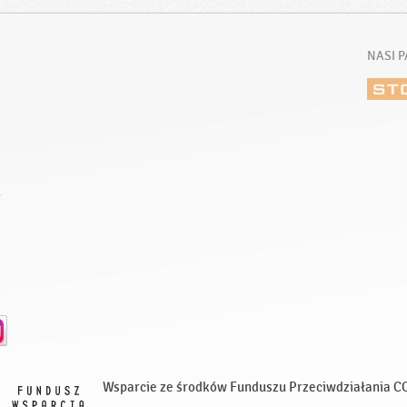
NASI P
E
Wsparcie ze środków Funduszu Przeciwdziałania C