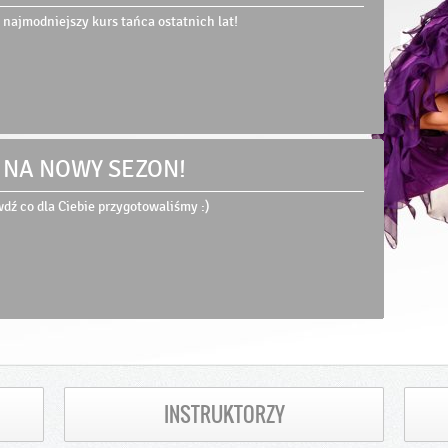
01.2025
a najmodniejszy kurs tańca ostatnich lat!
 NA NOWY SEZON!
09.2024
wdź co dla Ciebie przygotowaliśmy :)
INSTRUKTORZY