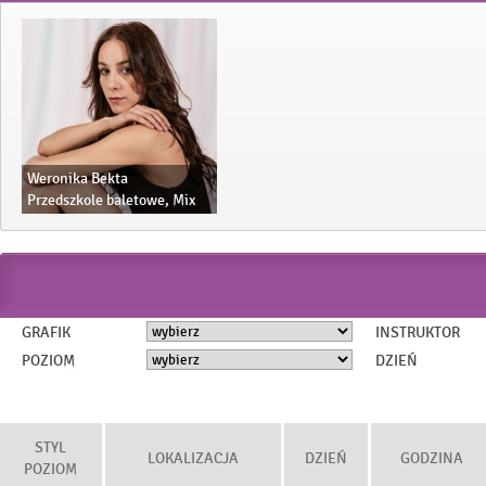
Weronika Bekta
Przedszkole baletowe, Mix
Dance, Zabawy z tańcem i
muzyką, Taniec nowoczesny
dla dzieci, Modern jazz, High
heels, Ladies Style
GRAFIK
INSTRUKTOR
POZIOM
DZIEŃ
STYL
LOKALIZACJA
DZIEŃ
GODZINA
POZIOM