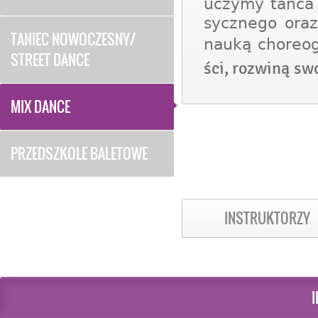
uczymy
tańca
sycz­nego
oraz
TANIEC NOWOCZESNY/
nauką choreogr
STREET DANCE
ści, roz­winą swo
MIX DANCE
PRZEDSZKOLE BALETOWE
INSTRUKTORZY