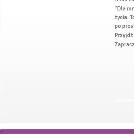
"Dla mn
życia. T
po pros
Przyjdź 
Zaprasz
artik.n