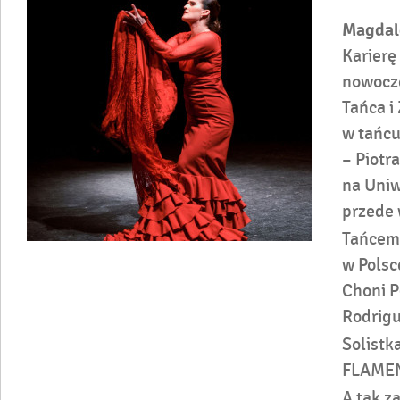
Magdal
Karierę
nowocze
Tańca i
w tańcu
– Piotr
na Uniw
przede 
Tańcem 
w Polsc
Choni P
Rodrigu
Solist
FLAME
A tak z