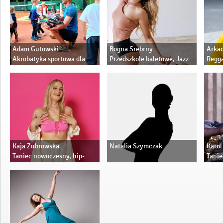
Adam Gutowski
Bogna Srebrny
Arkad
Akrobatyka sportowa dla
Przedszkole baletowe, Jazz
Regga
dzieci
dla dzieci, Kurs szpagatowy/
stretching,Modern jazz,
High heels, Ladies Style
Kaja Żubrowska
Natalia Szymczak
Karol
Taniec nowoczesny, hip-
Tanie
hop, zabawy z tańcem i
użytk
muzyką, high heels
solo