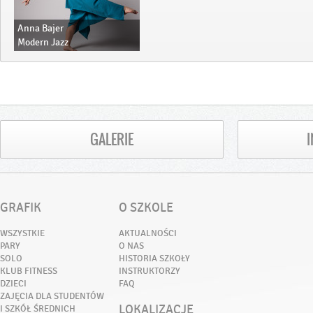
Anna Bajer
Modern Jazz
Salsa bachata solo
Salsa bachata w parach
Sexy street dance
GALERIE
GRAFIK
O SZKOLE
WSZYSTKIE
AKTUALNOŚCI
PARY
O NAS
SOLO
HISTORIA SZKOŁY
KLUB FITNESS
INSTRUKTORZY
DZIECI
FAQ
ZAJĘCIA DLA STUDENTÓW
LOKALIZACJE
I SZKÓŁ ŚREDNICH