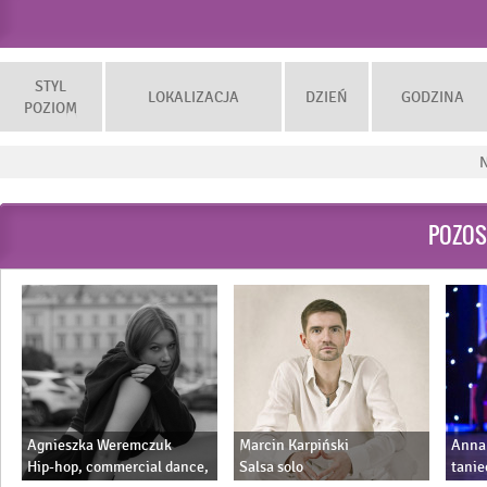
STYL
LOKALIZACJA
DZIEŃ
GODZINA
POZIOM
N
POZOS
Agnieszka Weremczuk
Marcin Karpiński
Anna
Hip-hop, commercial dance,
Salsa solo
tanie