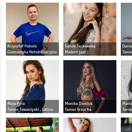
ladies sexy dance
Salsa bachata solo
użytk
Salsa bachata w parach
style
Taniec użytkowy
dance
Krzysztof Pakuła
Sanda Jackowska
Daria
Gimnastyka Rehabilitacyjna
Modern jazz
Tanie
Użytk
Latin
Jazz,
Maja Pyra
Monika Daniluk
Marta
Taniec Towarzyski , Latino
Taniec brzucha
Tanie
Solo, Sexy dance, High
współ
heels, Ladies style