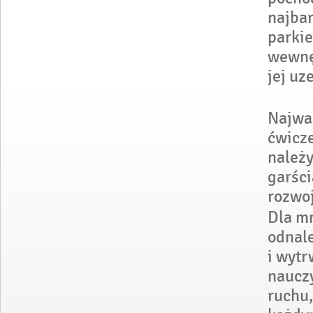
najbar
parkie
wewnęt
jej uz
Najważ
ćwicze
należy
garści
rozwo
Dla mn
odnale
i wytr
nauczy
ruchu,