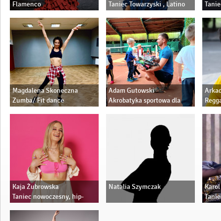
Flamenco
Taniec Towarzyski , Latino
Tanie
Solo, Sexy dance, High
heels, Ladies style
Magdalena Skoneczna
Adam Gutowski
Arkad
Zumba/ Fit dance
Akrobatyka sportowa dla
Regga
dzieci
Kaja Żubrowska
Natalia Szymczak
Karol
Taniec nowoczesny, hip-
Tanie
hop, zabawy z tańcem i
użytk
muzyką, high heels
solo