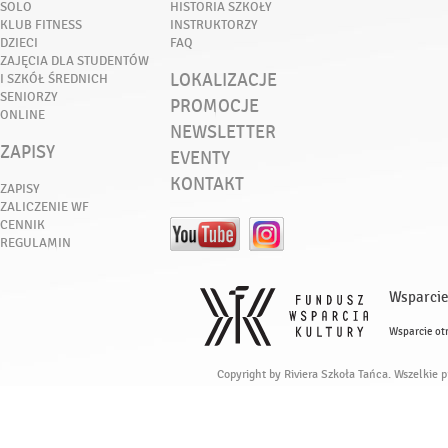
SOLO
HISTORIA SZKOŁY
KLUB FITNESS
INSTRUKTORZY
DZIECI
FAQ
ZAJĘCIA DLA STUDENTÓW
LOKALIZACJE
I SZKÓŁ ŚREDNICH
SENIORZY
PROMOCJE
ONLINE
NEWSLETTER
ZAPISY
EVENTY
KONTAKT
ZAPISY
ZALICZENIE WF
CENNIK
REGULAMIN
Wsparcie
Wsparcie ot
Copyright by Riviera Szkoła Tańca. Wszelkie