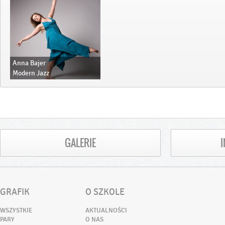
Anna Bajer
Modern Jazz
Salsa bachata solo
Salsa bachata w parach
Sexy street dance
GALERIE
GRAFIK
O SZKOLE
WSZYSTKIE
AKTUALNOŚCI
PARY
O NAS