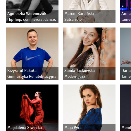
Agnieszka Weremczuk
Marcin Karpiński
Anna
Hip-hop, commercial dance,
Salsa solo
tanie
ladies sexy dance
Salsa bachata solo
użytk
Salsa bachata w parach
style
Taniec użytkowy
dance
Krzysztof Pakuła
Sanda Jackowska
Daria
Gimnastyka Rehabilitacyjna
Modern jazz
Tanie
Użytk
Latin
Jazz,
Magdalena Siwecka
Maja Pyra
Moni