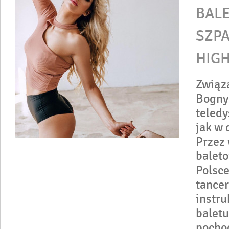
BALE
SZPA
HIGH
Związ
Bogny 
teledy
jak w 
Przez 
baleto
Polsce
tancer
instru
baletu
pochod