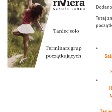
Dodano
Tutaj z
począt
Sal
H
M
Tanie