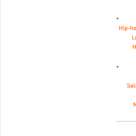
Hip-ho
L
H
Sal
M