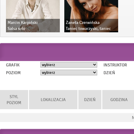
Marcin Karpiński
Żaneta Czerwińska
Salsa solo
Taniec towarzyski, taniec
Salsa bachata solo
uzytkowy, ladies style, high
Salsa bachata w parach
heels,latino solo dla
Taniec użytkowy
dziewczynek
GRAFIK
INSTRUKTOR
POZIOM
DZIEŃ
STYL
LOKALIZACJA
DZIEŃ
GODZINA
POZIOM
N