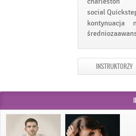
charleston
social Quickste
kontynuacja 
średniozaawan
INSTRUKTORZY