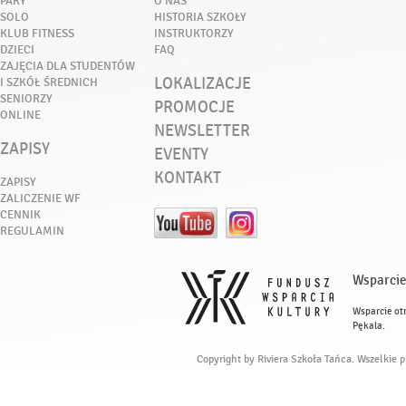
PARY
O NAS
SOLO
HISTORIA SZKOŁY
KLUB FITNESS
INSTRUKTORZY
DZIECI
FAQ
ZAJĘCIA DLA STUDENTÓW
LOKALIZACJE
I SZKÓŁ ŚREDNICH
SENIORZY
PROMOCJE
ONLINE
NEWSLETTER
ZAPISY
EVENTY
KONTAKT
ZAPISY
ZALICZENIE WF
CENNIK
REGULAMIN
Wsparcie
Wsparcie ot
Pękala.
Copyright by Riviera Szkoła Tańca. Wszelkie