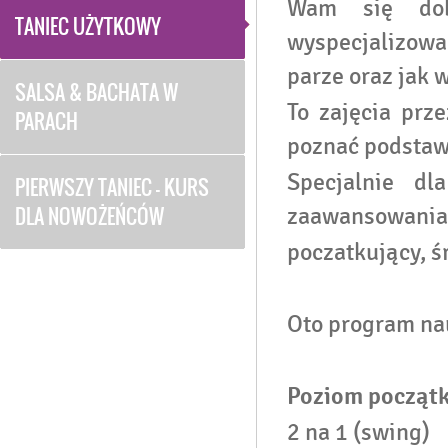
Wam się dob
TANIEC UŻYTKOWY
wyspecjalizowa
parze oraz jak 
SALSA & BACHATA W
To zajęcia prz
PARACH
poznać podstaw
Specjalnie dl
PIERWSZY TANIEC - KURS
DLA NOWOŻEŃCÓW
zaawansowania
poczatkujący, 
Oto program na
Poziom początk
2 na 1 (swing)