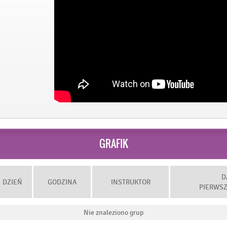
GRAFIK
D
DZIEŃ
GODZINA
INSTRUKTOR
PIERWSZ
Nie znaleziono grup