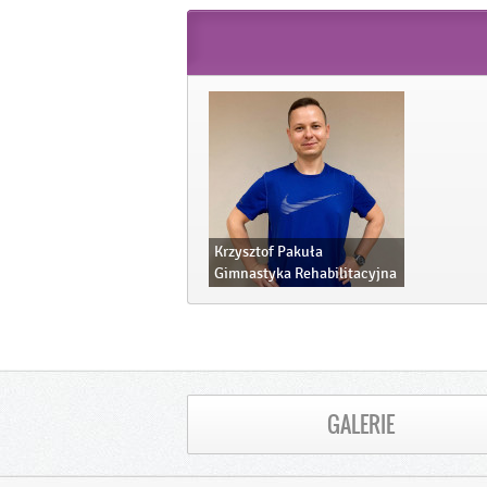
Krzysztof Pakuła
Gimnastyka Rehabilitacyjna
GALERIE