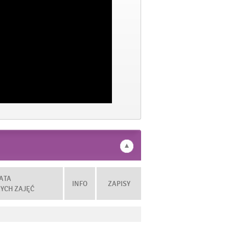
ATA
INFO
ZAPISY
YCH ZAJĘĆ