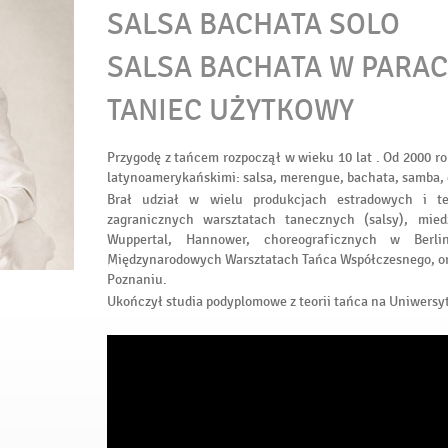
SALSA BACHATA SOLO
SALSA BACHATA W PARA
TANIEC UŻYTKOWY
Przygodę z tańcem rozpoczął w wieku 10 lat . Od 2000 r
latynoamerykańskimi: salsa, merengue, bachata, samba,
Brał udział w wielu produkcjach estradowych i te
zagranicznych warsztatach tanecznych (salsy), mie
Wuppertal, Hannower, choreograficznych w Berli
Międzynarodowych Warsztatach Tańca Współczesnego, or
Poznaniu.
Ukończył studia podyplomowe z teorii tańca na Uniwers