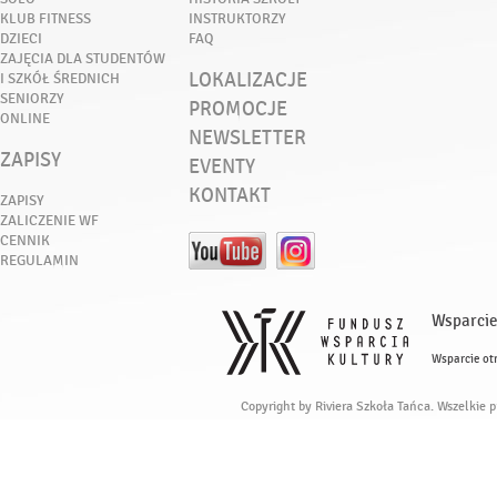
KLUB FITNESS
INSTRUKTORZY
DZIECI
FAQ
ZAJĘCIA DLA STUDENTÓW
LOKALIZACJE
I SZKÓŁ ŚREDNICH
SENIORZY
PROMOCJE
ONLINE
NEWSLETTER
ZAPISY
EVENTY
KONTAKT
ZAPISY
ZALICZENIE WF
CENNIK
REGULAMIN
Wsparcie
Wsparcie ot
Copyright by Riviera Szkoła Tańca. Wszelkie