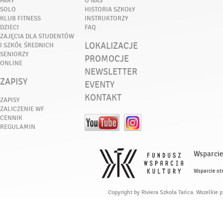
PARY
O NAS
SOLO
HISTORIA SZKOŁY
KLUB FITNESS
INSTRUKTORZY
DZIECI
FAQ
ZAJĘCIA DLA STUDENTÓW
LOKALIZACJE
I SZKÓŁ ŚREDNICH
SENIORZY
PROMOCJE
ONLINE
NEWSLETTER
ZAPISY
EVENTY
KONTAKT
ZAPISY
ZALICZENIE WF
CENNIK
REGULAMIN
Wsparcie
Wsparcie ot
Copyright by Riviera Szkoła Tańca. Wszelkie