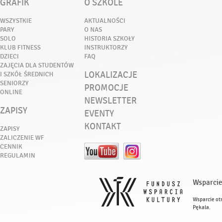
GRAFIK
O SZKOLE
WSZYSTKIE
AKTUALNOŚCI
PARY
O NAS
SOLO
HISTORIA SZKOŁY
KLUB FITNESS
INSTRUKTORZY
DZIECI
FAQ
ZAJĘCIA DLA STUDENTÓW
LOKALIZACJE
I SZKÓŁ ŚREDNICH
SENIORZY
PROMOCJE
ONLINE
NEWSLETTER
ZAPISY
EVENTY
KONTAKT
ZAPISY
ZALICZENIE WF
CENNIK
REGULAMIN
Wsparcie
Wsparcie ot
Pękala.