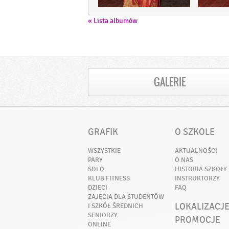
« Lista albumów
GALERIE
GRAFIK
O SZKOLE
WSZYSTKIE
AKTUALNOŚCI
PARY
O NAS
SOLO
HISTORIA SZKOŁY
KLUB FITNESS
INSTRUKTORZY
DZIECI
FAQ
ZAJĘCIA DLA STUDENTÓW
LOKALIZACJ
I SZKÓŁ ŚREDNICH
SENIORZY
PROMOCJE
ONLINE