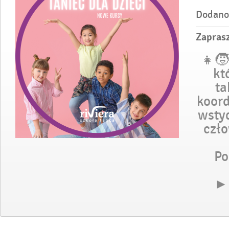
Dodano
Zaprasz
👧🧒
kt
ta
koord
wsty
czło
Po
► 