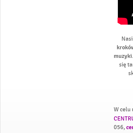
Nasi
krokó
muzyki
się t
s
W celu 
CENTR
ce
056,